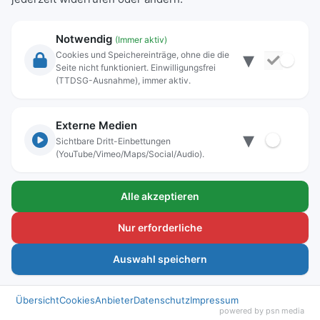
Notwendig
(Immer aktiv)
▾
Cookies und Speichereinträge, ohne die die
Seite nicht funktioniert. Einwilligungsfrei
(TTDSG-Ausnahme), immer aktiv.
Rechtliche Angaben
Externe Medien
▾
Sichtbare Dritt-Einbettungen
Impressum
(YouTube/Vimeo/Maps/Social/Audio).
Datenschutz
Kontakt
Alle akzeptieren
Lokwelt Freilassing
Westendstr. 5
Nur erforderliche
83395 Freilassing
Auswahl speichern
Tel: +49 (0) 8654 3099-320
Fax: +49 (0)8654 3099-350
E-Mail:
lokwelt@freilassing.de
Übersicht
Cookies
Anbieter
Datenschutz
Impressum
powered by psn media