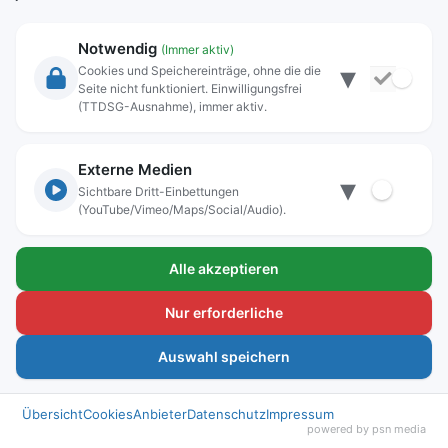
Impressum
Datenschutz
Notwendig
(Immer aktiv)
Kontakt
▾
Cookies und Speichereinträge, ohne die die
Seite nicht funktioniert. Einwilligungsfrei
Lokwelt Freilassing
(TTDSG-Ausnahme), immer aktiv.
Westendstr. 5
83395 Freilassing
Externe Medien
▾
Tel: +49 (0) 8654 3099-320
Sichtbare Dritt-Einbettungen
Fax: +49 (0)8654 3099-350
(YouTube/Vimeo/Maps/Social/Audio).
E-Mail:
lokwelt@freilassing.de
Alle akzeptieren
Nur erforderliche
Auswahl speichern
Übersicht
Cookies
Anbieter
Datenschutz
Impressum
powered by psn media