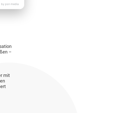
 by psn media
sation
eßen –
r mit
ven
ert