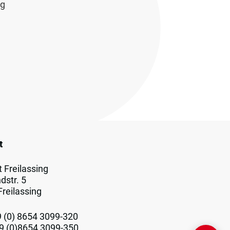
ig
t
 Freilassing
dstr. 5
reilassing
9 (0) 8654 3099-320
49 (0)8654 3099-350