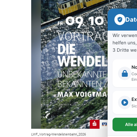
Dat
Wir verwen
helfen uns,
3 Dritte w
No
Coo
Ein
Ex
Sic
Alle 
LWF_Vortrag-Wendelsteinbahn_2026