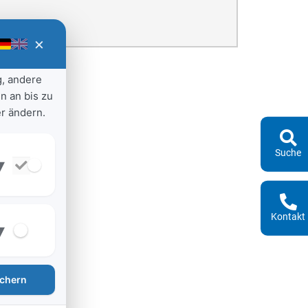
×
g, andere
n an bis zu
r ändern.
Suche
▾
Kontakt
▾
chern